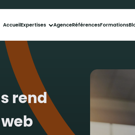
Accueil
Agence
Références
Formations
Bl
Expertises
tal
Déve
ent naturel
Déve
ent payant
Site 
r les réseaux
Site 
Appli
us rend
e web
Obtenez le rapport de
l'audit SEO gratuit
de vo