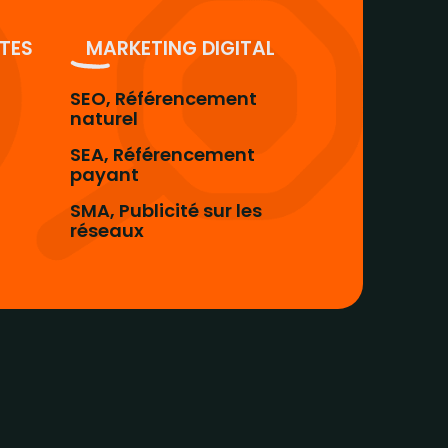
ITES
MARKETING DIGITAL
SEO, Référencement
naturel
SEA, Référencement
payant
SMA, Publicité sur les
réseaux