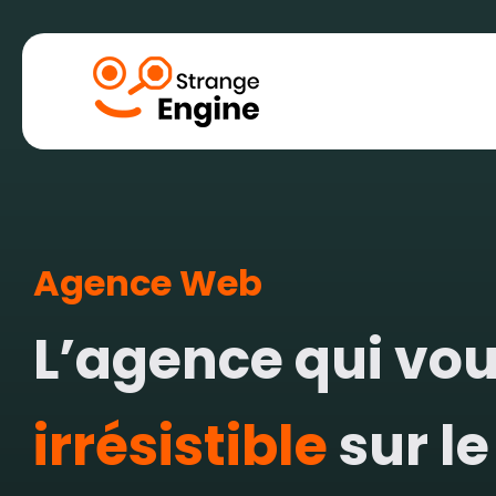
Marketing digi
SEO, Référencem
SEA, Référencem
Agence Web
SMA, Publicité su
L’agence qui vo
irrésistible
sur l