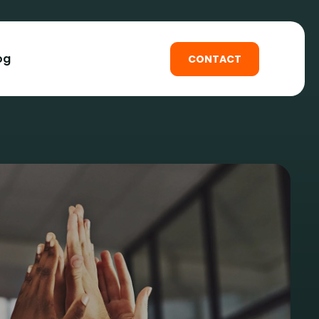
og
CONTACT
loppement web
loppement web
web
e-commerce
cation mobile
tre site web