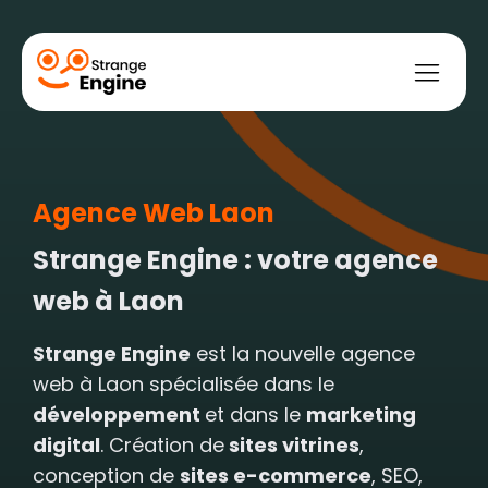
Agence Web Laon
bile
ce
t web
ement payant
ment naturel
Strange Engine : votre agence
web à Laon
Strange Engine
est la nouvelle agence
web à Laon spécialisée dans le
développement
et dans le
marketing
digital
. Création de
sites vitrines
,
conception de
sites e-commerce
, SEO,