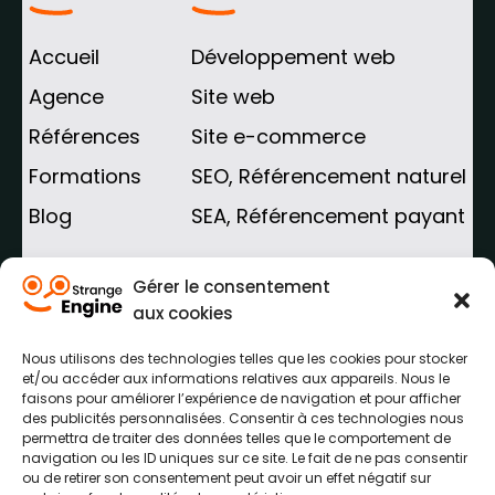
Accueil
Développement web
Agence
Site web
Références
Site e-commerce
Formations
SEO, Référencement naturel
Blog
SEA, Référencement payant
AGENCE WEB HAUTS-DE-FRANCE
Gérer le consentement
aux cookies
Agence web Arras
Nous utilisons des technologies telles que les cookies pour stocker
Agence web Lens
et/ou accéder aux informations relatives aux appareils. Nous le
faisons pour améliorer l’expérience de navigation et pour afficher
Agence web Béthune
des publicités personnalisées. Consentir à ces technologies nous
permettra de traiter des données telles que le comportement de
Agence web Douai
navigation ou les ID uniques sur ce site. Le fait de ne pas consentir
ou de retirer son consentement peut avoir un effet négatif sur