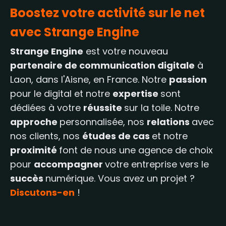
ligne. Nos spécialistes vérifient tous les
exigences.
Boostez votre activité sur le net
éléments, s’assurent de la sécurité et
avec Strange Engine
effectuent des tests pour que tout
fonctionne correctement. Votre site sera
Strange Engine
est votre nouveau
enfin officiellement lancé, prêt à attirer de
partenaire de communication digitale
à
nouveaux clients et à booster votre
Laon, dans l'Aisne, en France. Notre
passion
présence sur internet.
pour le digital et notre
expertise
sont
dédiées à votre
réussite
sur la toile. Notre
approche
personnalisée, nos
relations
avec
nos clients, nos
études de cas
et notre
proximité
font de nous une agence de choix
pour
accompagner
votre entreprise vers le
succès
numérique. Vous avez un projet ?
Discutons-en
!