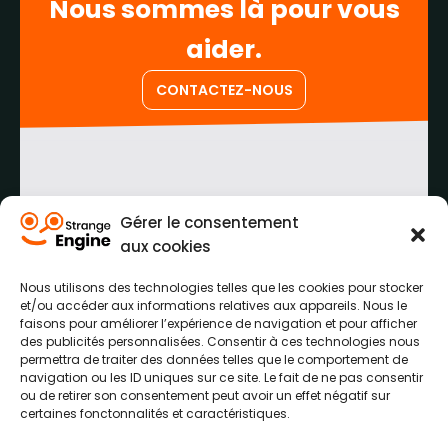
Nous sommes là pour vous
aider.
CONTACTEZ-NOUS
PRENEZ CONTACT AVEC NOUS
Gérer le consentement
aux cookies
03 62 26 41 41
Nous utilisons des technologies telles que les cookies pour stocker
45 Rue des Tisserands,
et/ou accéder aux informations relatives aux appareils. Nous le
62223 Anzin-Saint-Aubin
faisons pour améliorer l’expérience de navigation et pour afficher
des publicités personnalisées. Consentir à ces technologies nous
permettra de traiter des données telles que le comportement de
navigation ou les ID uniques sur ce site. Le fait de ne pas consentir
ou de retirer son consentement peut avoir un effet négatif sur
certaines fonctonnalités et caractéristiques.
EXPLOREZ
EXPERTISES