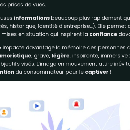
les prises de vues.
euses
informations
beaucoup plus rapidement qu’
s, historique, identité d’entreprise…). Elle permet 
mises en situation qui inspirent la
confiance
dava
e
impacte davantage la mémoire des personnes qui l
umoristique
, grave,
légère
, inspirante, immersive 
objectifs visés. L’image en mouvement attire inévi
ention
du consommateur pour le
captiver
!