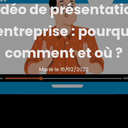
idéo de présentati
entreprise : pourqu
comment et où ?
Marie
le
16/02/2022