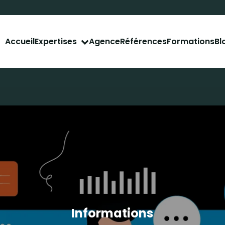
Accueil
Agence
Références
Formations
Bl
Expertises
tal
Déve
ent naturel
Déve
ent payant
Site 
r les réseaux
Site 
Appli
Obtenez le rapport de
l'audit SEO gratuit
de vo
Informations