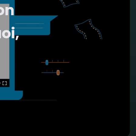
on
oi,