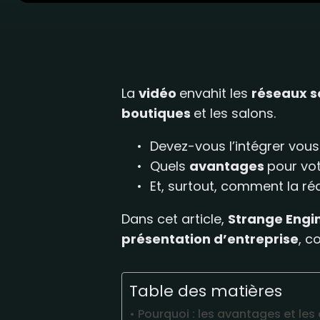
La
vidéo
envahit les
réseaux 
boutiques
et les salons.
Devez-vous l’intégrer vous
Quels
avantages
pour vot
Et, surtout, comment la réa
Dans cet article,
Strange Engi
présentation d’entreprise
, c
Table des matières
Pourquoi : les avantages et les 