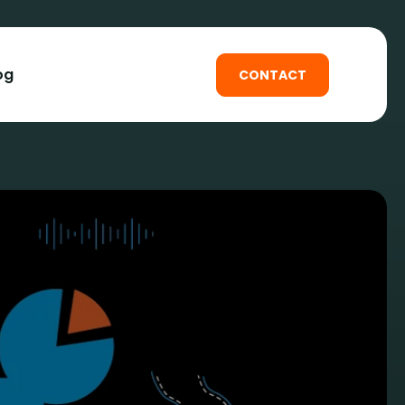
og
CONTACT
loppement web
loppement web
web
e-commerce
cation mobile
tre site web