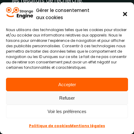
les résultats de recherche.
Gérer le consentement
aux cookies
Notre agence web Strange
Nous utilisons des technologies telles que les cookies pour stocker
et/ou accéder aux informations relatives aux appareils. Nous le
Engine maîtrise les intentions
faisons pour améliorer l’expérience de navigation et pour afficher
des publicités personnalisées. Consentir à ces technologies nous
de recherche
permettra de traiter des données telles que le comportement de
navigation ou les ID uniques sur ce site. Le fait de ne pas consentir
ou de retirer son consentement peut avoir un effet négatif sur
certaines fonctonnalités et caractéristiques.
En tant que professionnels dans le
domaine du
référencement
et du
Accepter
marketing digital
, nous comprenons
l'importance incontournable de
Refuser
répondre aux besoins des utilisateurs.
Voir les préférences
C’est pourquoi nos services sont conçus
pour
optimiser
vos pages web et
Politique de cookies
Mentions légales
contenus, en tenant compte des