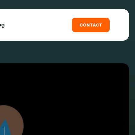
og
CONTACT
loppement web
loppement web
web
e-commerce
cation mobile
tre site web