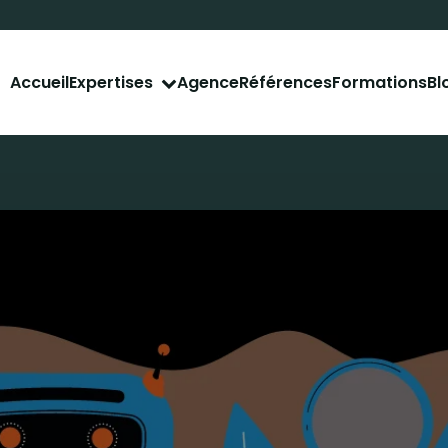
Accueil
Agence
Références
Formations
Bl
Expertises
tal
Déve
ent naturel
Déve
ent payant
Site 
r les réseaux
Site 
Appli
Obtenez le rapport de
l'audit SEO gratuit
de vo