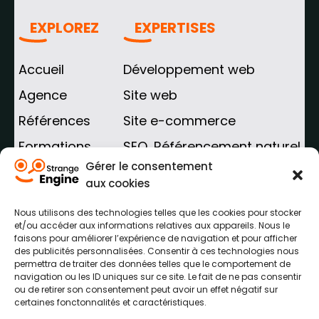
EXPLOREZ
EXPERTISES
Accueil
Développement web
Agence
Site web
Références
Site e-commerce
Formations
SEO, Référencement naturel
Gérer le consentement
Blog
SEA, Référencement payant
aux cookies
AGENCE WEB HAUTS-DE-FRANCE
Nous utilisons des technologies telles que les cookies pour stocker
et/ou accéder aux informations relatives aux appareils. Nous le
faisons pour améliorer l’expérience de navigation et pour afficher
Agence web Arras
des publicités personnalisées. Consentir à ces technologies nous
permettra de traiter des données telles que le comportement de
Agence web Lens
navigation ou les ID uniques sur ce site. Le fait de ne pas consentir
ou de retirer son consentement peut avoir un effet négatif sur
Agence web Béthune
certaines fonctonnalités et caractéristiques.