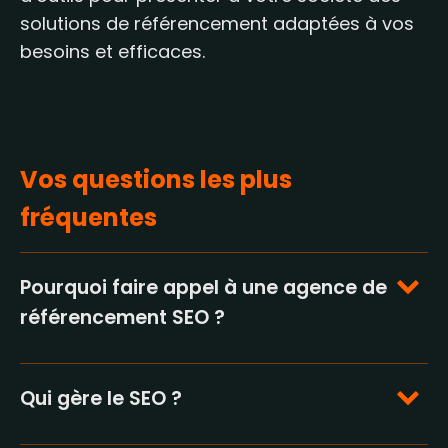
solutions de référencement adaptées à vos
besoins et efficaces.
Vos questions les plus
fréquentes
Pourquoi faire appel à une agence de
référencement SEO ?
Faire appel à une agence de
référencement SEO comme Strange Engine
Qui gère le SEO ?
à Abbeville offre de multiples avantages.
Le référencement est généralement géré