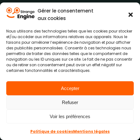
Gérer le consentement
Comment se présente un site
aux cookies
vitrine ?
Nous utilisons des technologies telles que les cookies pour stocker
et/ou accéder aux informations relatives aux appareils. Nous le
faisons pour améliorer l’expérience de navigation et pour afficher
Un site vitrine est une carte de visite
des publicités personnalisées. Consentir à ces technologies nous
permettra de traiter des données telles que le comportement de
en ligne qui présente votre entreprise
navigation ou les ID uniques sur ce site. Le fait de ne pas consentir
et vos services. En général, il contient
ou de retirer son consentement peut avoir un effet négatif sur
certaines fonctonnalités et caractéristiques.
des pages comme l'accueil, à propos,
les prestations et contact. La création
Accepter
de site internet avec nos experts vous
permet ainsi d’avoir un site vitrine
Refuser
professionnel avec un design attractif
et du contenu optimisé.
Voir les préférences
Politique de cookies
Mentions légales