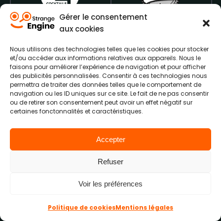
Gérer le consentement
aux cookies
Nous utilisons des technologies telles que les cookies pour stocker
et/ou accéder aux informations relatives aux appareils. Nous le
faisons pour améliorer l’expérience de navigation et pour afficher
des publicités personnalisées. Consentir à ces technologies nous
permettra de traiter des données telles que le comportement de
Questions
/
Réponses
navigation ou les ID uniques sur ce site. Le fait de ne pas consentir
ou de retirer son consentement peut avoir un effet négatif sur
certaines fonctonnalités et caractéristiques.
Accepter
Qu’est-ce que Wordpress et
Refuser
quelle est son utilité ?
Voir les préférences
Wordpress est un CMS populaire
Politique de cookies
Mentions légales
utilisé pour la création de sites