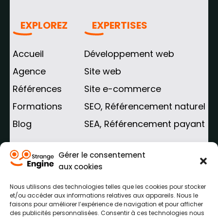
EXPLOREZ
EXPERTISES
Accueil
Développement web
Agence
Site web
Références
Site e-commerce
Formations
SEO, Référencement naturel
Blog
SEA, Référencement payant
AGENCE WEB HAUTS-DE-FRANCE
Gérer le consentement
aux cookies
Agence web Arras
Nous utilisons des technologies telles que les cookies pour stocker
Agence web Lens
et/ou accéder aux informations relatives aux appareils. Nous le
faisons pour améliorer l’expérience de navigation et pour afficher
Agence web Béthune
des publicités personnalisées. Consentir à ces technologies nous