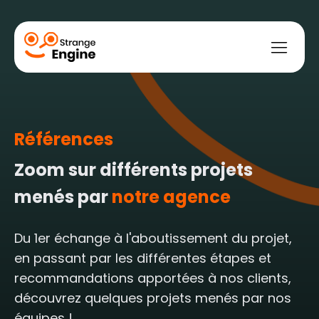
Références
bile
ce
t web
ement payant
ment naturel
Zoom sur différents projets
menés par
notre agence
Du 1er échange à l'aboutissement du projet,
en passant par les différentes étapes et
recommandations apportées à nos clients,
découvrez quelques projets menés par nos
équipes !